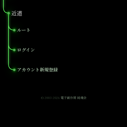
近道
●
ルート
●
ログイン
●
アカウント新規登録
●
© 2003-2026
電子創作房 純魂会