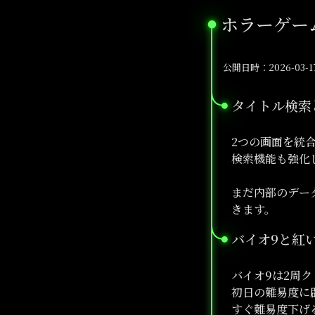
ホラーゲー
●
公開日時：2026-03-17 
タイトル検索
●
2つの画面を統
検索機能も強化
まだ内部のデー
きます。
バイオ9と紅
●
バイオ9は2周
初日の難易度に
すぐ難易度下げ