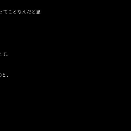
ねってことなんだと思
、
ます。
のと、