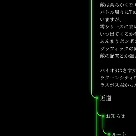
敵は柔らかくな
バトル周りにTe
いますが、
零シリーズに求
いつ出てくるか
あんまりポンポ
グラフィックの
敵の配置とか強
バイオ9はさす
ラクーンシティ
ラスボス弱かっ
近道
●
お知らせ
●
ルート
●