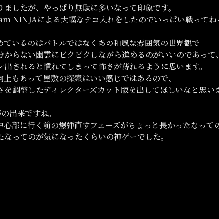
りましたが、やっぱり無駄に多いなって印象です。
am NINJAによる大幅なテコ入れをしたのでいっぱい戦って
めているのはバトルではなくあの和風な雰囲気の世界観で
分からない幽霊にビクビクしながら進めるのがいいのであって
ン出されると慣れてしまって怖さが薄れるように思います。
向上もあって屋敷の探索はいい感じではあるので、
さを調整したディレクターズカット版を出してほしいなと思い
がの出来ですね。
中心部に行く前の爆弾直すフェーズがちょっと長かったなって
たなってのが気になったくらいの神ゲーでした。