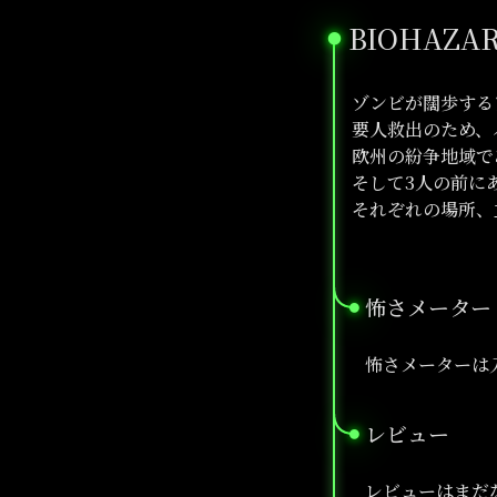
BIOHAZA
●
ゾンビが闊歩する
要人救出のため、
欧州の紛争地域で
そして3人の前に
それぞれの場所、
怖さメーター
●
怖さメーターは
レビュー
●
レビューはまだ