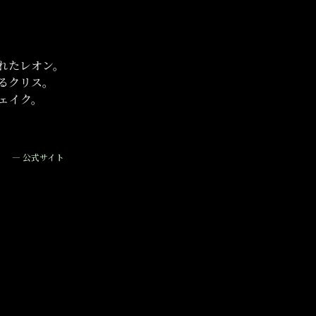
れたレオン。
るクリス。
ジェイク。
—
公式サイト