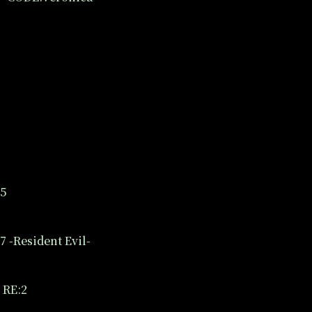
5
-Resident Evil-
RE:2