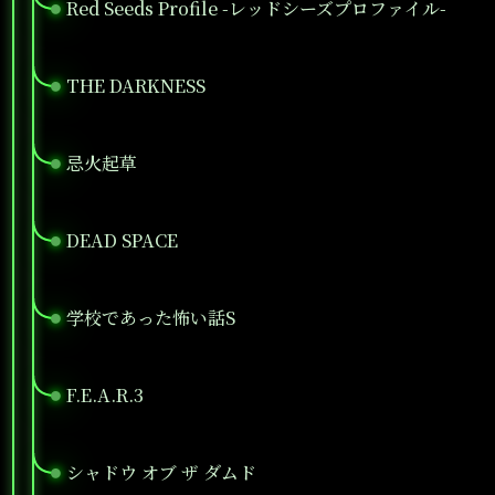
Red Seeds Profile -レッドシーズプロファイル-
●
THE DARKNESS
●
忌火起草
●
DEAD SPACE
●
学校であった怖い話S
●
F.E.A.R.3
●
シャドウ オブ ザ ダムド
●