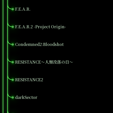
F.E.A.R.
●
F.E.A.R.2 -Project Origin-
●
Condemned2:Bloodshot
●
RESISTANCE～人類没落の日～
●
RESISTANCE2
●
darkSector
●