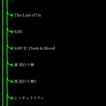
The Last of Us
●
SAW
●
SAW II: Flesh & Blood
●
真 流行り神
●
真 流行り神2
●
シンギュラリティ
●