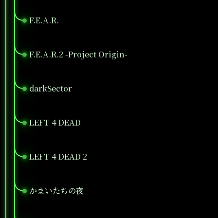
F.E.A.R.
●
F.E.A.R.2 -Project Origin-
●
darkSector
●
LEFT 4 DEAD
●
LEFT 4 DEAD 2
●
かまいたちの夜
●