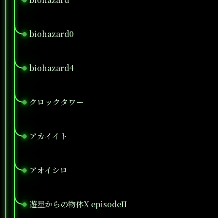
biohazard0
●
biohazard4
●
クロックタワー
●
アカイイト
●
アオイシロ
●
遊星からの物体X episodeII
●