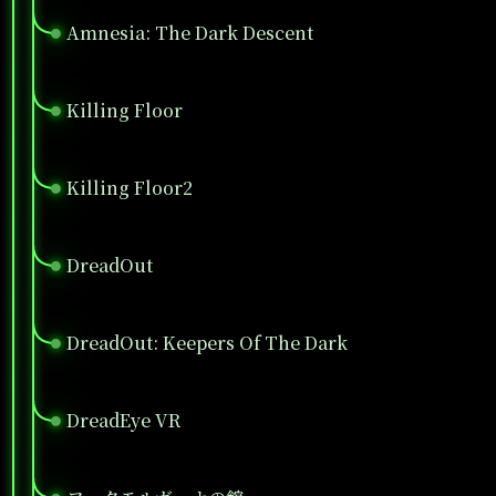
Amnesia: The Dark Descent
●
Killing Floor
●
Killing Floor2
●
DreadOut
●
DreadOut: Keepers Of The Dark
●
DreadEye VR
●