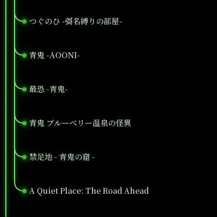
つぐのひ -彁名縛りの部屋-
●
青鬼 -AOONI-
●
最恐 -青鬼-
●
青鬼 ブルーベリー温泉の怪異
●
禁足地 - 青鬼の窟 -
●
A Quiet Place: The Road Ahead
●