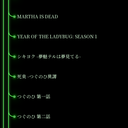
MARTHA IS DEAD
●
YEAR OF THE LADYBUG: SEASON 1
●
シキヨク -夢魅テルは夢見てる-
●
死臭 -つぐのひ異譚
●
つぐのひ 第一話
●
つぐのひ 第二話
●