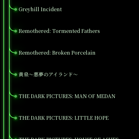
Greyhill Incident
●
Remothered: Tormented Fathers
●
Remothered: Broken Porcelain
●
黄泉～悪夢のアイランド～
●
THE DARK PICTURES: MAN OF MEDAN
●
THE DARK PICTURES: LITTLE HOPE
●