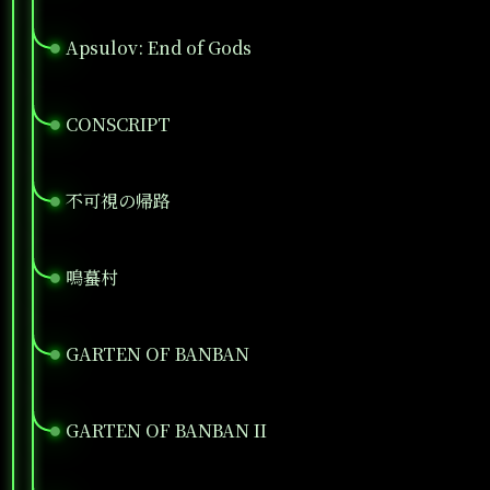
Apsulov: End of Gods
●
CONSCRIPT
●
不可視の帰路
●
鳴蟇村
●
GARTEN OF BANBAN
●
GARTEN OF BANBAN II
●