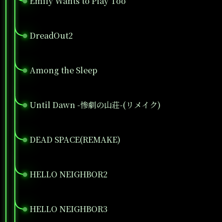
Emily Wants to Play Too
●
DreadOut2
●
Among the Sleep
●
Until Dawn -惨劇の山荘-(リメイク)
●
DEAD SPACE(REMAKE)
●
HELLO NEIGHBOR2
●
HELLO NEIGHBOR3
●