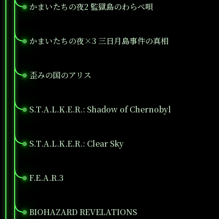
かまいたちの夜2 監獄島のわらべ唄
●
かまいたちの夜×3 三日月島事件の真相
●
歪みの国のアリス
●
S.T.A.L.K.E.R.: Shadow of Chernobyl
●
S.T.A.L.K.E.R.: Clear Sky
●
F.E.A.R.3
●
BIOHAZARD REVELATIONS
●