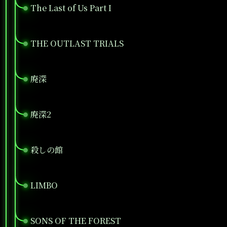
The Last of Us Part I
●
THE OUTLAST TRIALS
●
廃深
●
廃深2
●
殺しの館
●
LIMBO
●
SONS OF THE FOREST
●