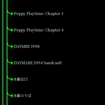
Poppy Playtime: Chapter 3
●
Poppy Playtime: Chapter 4
●
DAYMRE 1998
●
DAYMARE:1994 Sandcastl
●
8番出口
●
8番のりば
●