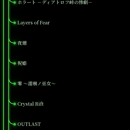
ホラート －ディアトロフ峠の惨劇－
●
Layers of Fear
●
夜廻
●
祝姫
●
零 ～濡鴉ノ巫女～
●
Crystal Rift
●
OUTLAST
●