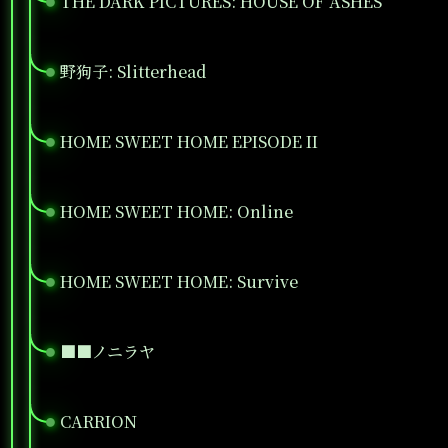
THE DARK PICTURES: HOUSE OF ASHES
●
野狗子: Slitterhead
●
HOME SWEET HOME EPISODE II
●
HOME SWEET HOME: Online
●
HOME SWEET HOME: Survive
●
■■ノニラヤ
●
CARRION
●