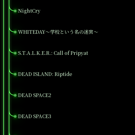
NightCry
●
WHITEDAY～学校という名の迷宮～
●
S.T.A.L.K.E.R.: Call of Pripyat
●
DEAD ISLAND: Riptide
●
DEAD SPACE2
●
DEAD SPACE3
●