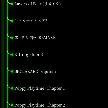
Layers of Fear (リメイク)
●
リトルナイトメア2
●
零～紅い蝶～ REMAKE
●
Killing Floor 3
●
BIOHAZARD requiem
●
Poppy Playtime: Chapter 1
●
Poppy Playtime: Chapter 2
●