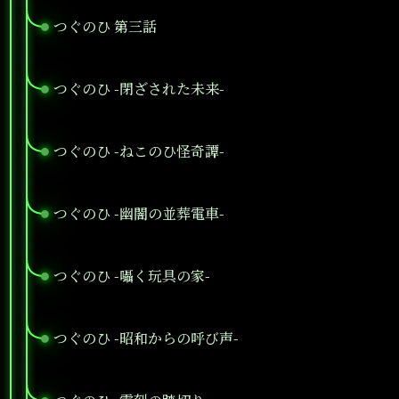
つぐのひ 第三話
●
つぐのひ -閉ざされた未来-
●
つぐのひ -ねこのひ怪奇譚-
●
つぐのひ -幽闇の並葬電車-
●
つぐのひ -囁く玩具の家-
●
つぐのひ -昭和からの呼び声-
●