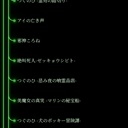
つぐのひ -霊刻の踏切り-
●
アイの亡き声
●
邪神ころね
●
絶叫死人-ゼッキョウシビト-
●
つぐのひ -忌み夜の喰霊品店-
●
美魔女の真実 -マリンの秘宝船-
●
つぐのひ -犬のポッキー冒険譚-
●