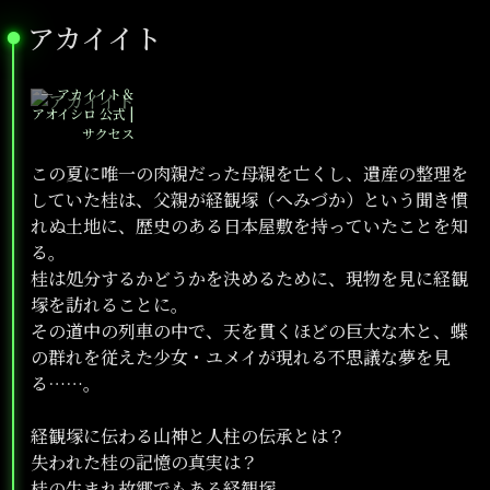
アカイイト
●
—
アカイイト＆
アオイシロ 公式 |
サクセス
この夏に唯一の肉親だった母親を亡くし、遺産の整理を
していた桂は、父親が経観塚（へみづか）という聞き慣
れぬ土地に、歴史のある日本屋敷を持っていたことを知
る。
桂は処分するかどうかを決めるために、現物を見に経観
塚を訪れることに。
その道中の列車の中で、天を貫くほどの巨大な木と、蝶
の群れを従えた少女・ユメイが現れる不思議な夢を見
る……。
経観塚に伝わる山神と人柱の伝承とは？
失われた桂の記憶の真実は？
桂の生まれ故郷でもある経観塚。