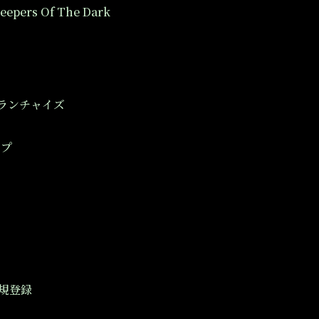
eepers Of The Dark
tフランチャイズ
ップ
規登録