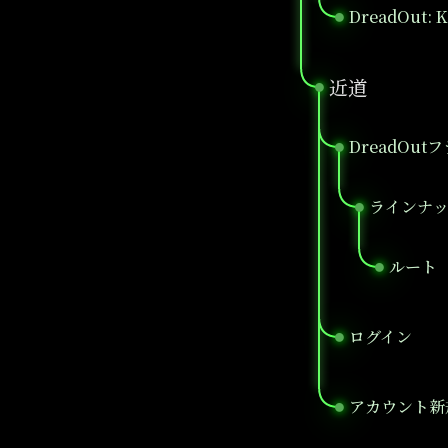
DreadOut: K
●
近道
●
DreadOu
●
ラインナ
●
ルート
●
ログイン
●
アカウント新
●