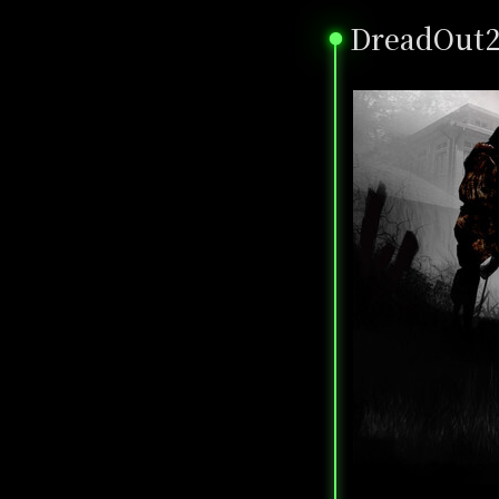
DreadOut
●