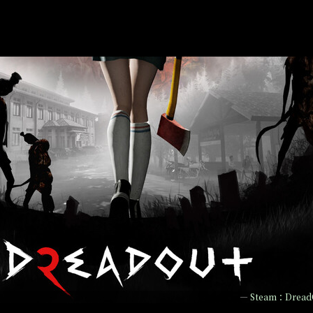
2
—
Steam：Dread