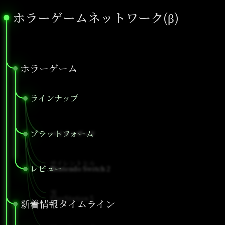
ホラーゲームネットワーク(β)
●
ホラーゲーム
●
ラインナップ
●
プラットフォーム
バイオハザード
●
サイレントヒル
レビュー
Nintendo Switch 2
●
零
PlayStation 5
新着情報タイムライン
●