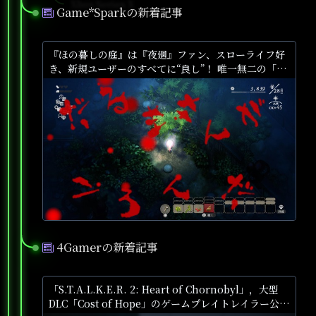
Xbox Series X
Game*Sparkの新着記事
●
『ほの暮しの庭』は『夜廻』ファン、スローライフ好
き、新規ユーザーのすべてに“良し”！ 唯一無二の「不
穏生活シム」恐怖も暮らしもお好み次第【プレイレ
ポ】 | Game*Spark - 国内・海外ゲーム情報サイト
4Gamerの新着記事
●
「S.T.A.L.K.E.R. 2: Heart of Chornobyl」，大型
DLC「Cost of Hope」のゲームプレイトレイラー公