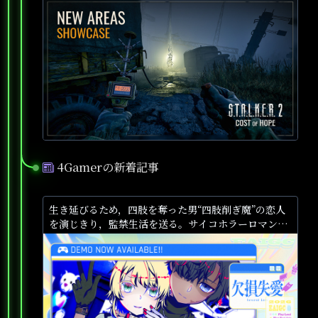
開。新エリアや探索シーンを約8分で紹介
4Gamerの新着記事
●
生き延びるため，四肢を奪った男“四肢削ぎ魔”の恋人
を演じきり，監禁生活を送る。サイコホラーロマンス
ADV「欠損失愛」，体験版を2026年8月20日まで再配
信