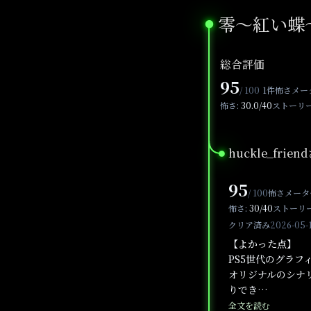
零～紅い蝶～
●
総合評価
95
/ 100
1件
怖さメー
怖さ:
30.0/40
ストーリー
huckle_fri
●
95
/ 100
怖さメータ
怖さ:
30/40
ストーリー
クリア済み
2026-05-
【よかった点】
PS5世代のグラ
オリジナルのシナ
りでき…
全文を読む