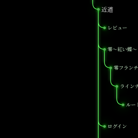
近道
●
レビュー
●
零～紅い蝶～ 
●
零フラン
●
ライン
●
ルー
●
ログイン
●