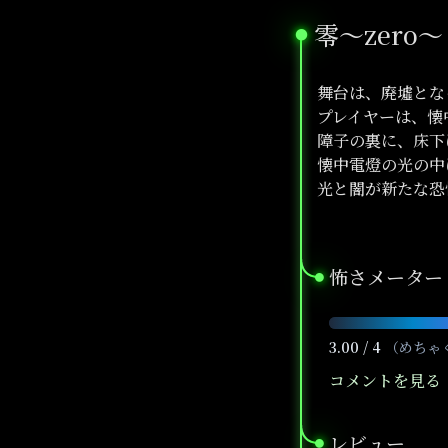
零～zero～
●
舞台は、廃墟とな
プレイヤーは、懐
障子の裏に、床下
懐中電燈の光の中
光と闇が新たな恐
怖さメーター
●
3.00 / 4
（めちゃ
コメントを見る
レビュー
●