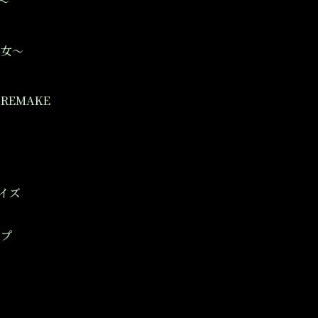
～
巫女～
REMAKE
イズ
ップ