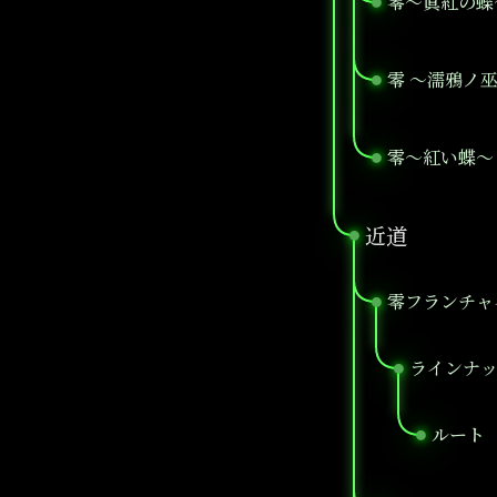
零～眞紅の蝶
●
零 ～濡鴉ノ
●
零～紅い蝶～ 
●
近道
●
零フランチャ
●
ラインナ
●
ルート
●