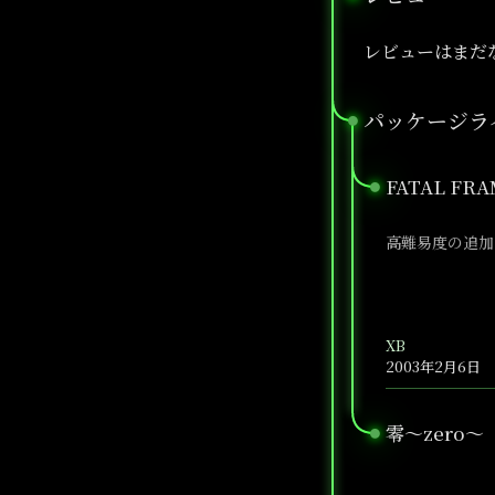
レビューはまだ
パッケージラ
●
FATAL FRA
●
高難易度の追加
XB
2003年2月6日
零～zero～
●