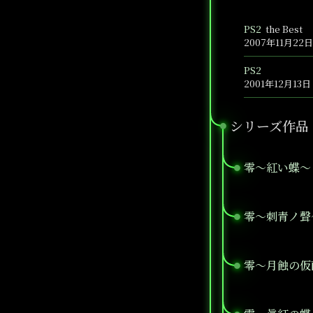
PS2
the Best
2007年11月22日
PS2
2001年12月13日
シリーズ作品
●
零～紅い蝶～
●
零～刺青ノ聲
●
零～月蝕の仮
●