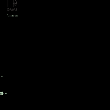
Amazon
～
面～