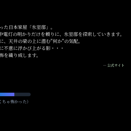
った日本家屋「氷室邸」。
中電灯の明かりだけを頼りに、氷室邸を探索していきます。
に、天井の梁の上に潜む"何か"の気配。
に不意に浮かび上がる影・・・
怖を織り成します。
—
公式サイト
くちゃ怖かった）