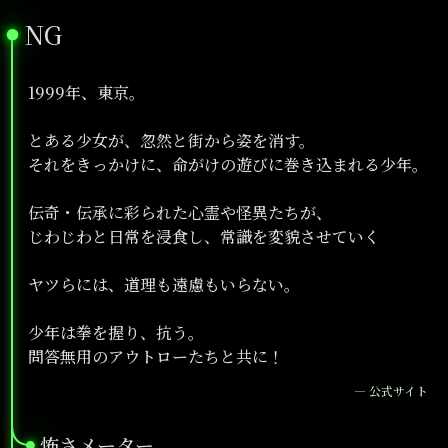
NG
●
1999年、東京。
とある少女が、忽然と街から姿を消す。
それをきっかけに、命がけの遊びに巻き込まれる少年。
伝奇・伝承に彩られた心霊や怪異たちが、
じわじわと日常を浸食し、常識を変貌させていく
ヤツらには、道理も遠慮もいらない。
少年は拳を握り、抗う。
問答無用のアウトローたちと共に！
—
公式サイト
怖さメーター
●