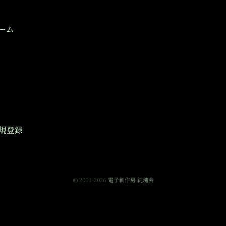
ーム
規登録
© 2003-2026
電子創作房 純魂会