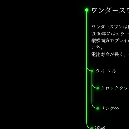
ワンダース
●
ワンダースワンは
2000年にはカ
縦横両方でプレイ
いた。
電池寿命が長く、
タイトル
●
クロックタワ
●
リング∞
●
近道
●