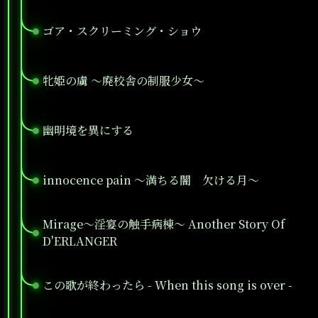
ゴア・スクリーミング・ショウ
●
牝姫の虜 ～廃校舎の制服少女～
●
幽明境を異にする
●
innocence pain ～満ちる闇 欠ける月～
●
Mirage～淫宴の触手病棟～ Another Story Of
●
D'ERLANGER
この歌が終わったら - When this song is over -
●