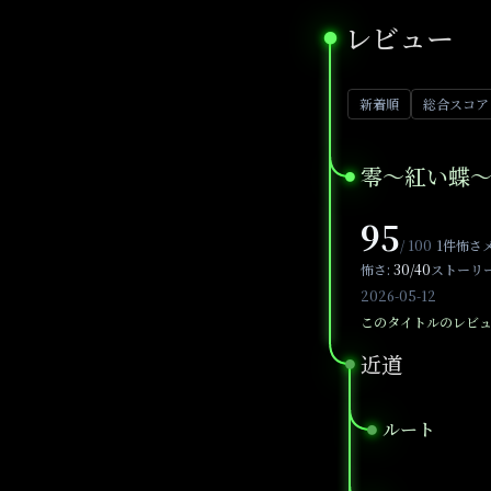
レビュー
●
新着順
総合スコア
零～紅い蝶～ 
●
95
/ 100
1件
怖さ
怖さ:
30/40
ストーリー
2026-05-12
このタイトルのレビ
近道
●
ルート
●